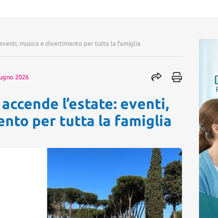
venti, musica e divertimento per tutta la famiglia
iugno 2026
ccende l’estate: eventi,
nto per tutta la famiglia