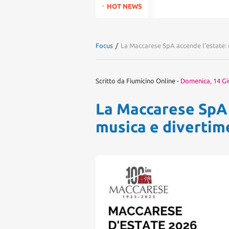
for:
HOT NEWS
Focus
/
La Maccarese SpA accende l’estate: e
Scritto da
Fiumicino Online
-
Domenica, 14 G
La Maccarese SpA a
musica e divertime