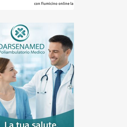
con fiumicino online la tua citta' in un ... click
la 