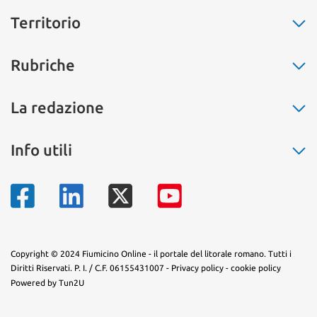
Territorio
Fiumicino
Rubriche
Ostia
Fregene
La buona cucina
La redazione
Maccarese
Non solo moda
Parco Leonardo
Salute
Chi siamo
Info utili
Isola Sacra
L’eco dell’amore
Pubblicità
Passoscuro
Il segnalibro
Contatti
Numeri di telefono
Palidoro
La storia
Mappa del territorio
Torrimpietra
Sapevi che...
Aranova
Arte e fantasia
Tragliatella
Copyright © 2024 Fiumicino Online - il portale del litorale romano. Tutti i
Diritti Riservati. P. I. / C.F. 06155431007 -
Privacy policy
-
cookie policy
Tragliata
Powered by Tun2U
Testa di Lepre
Le vignole