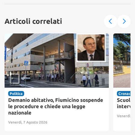
Articoli correlati
Politica
Cronaca
Demanio abitativo, Fiumicino sospende
Scuole 
le procedure e chiede una legge
interve
nazionale
Venerdì, 7
Venerdì, 7 Agosto 2026