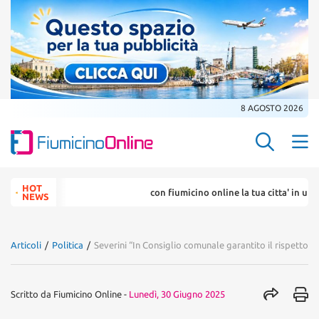
8 AGOSTO 2026
Search Butt
Search
HOT
con fiumicino online la tua citta' in un ... click
for:
NEWS
Articoli
/
Politica
/
Severini “In Consiglio comunale garantito il rispetto 
Scritto da
Fiumicino Online
-
Lunedì, 30 Giugno 2025