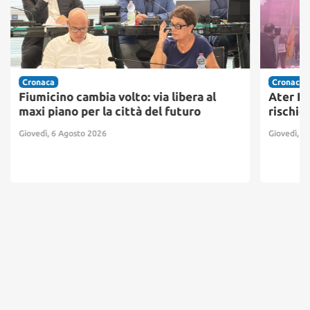
Cronaca
Cronaca
Fiumicino cambia volto: via libera al
Ater Pr
maxi piano per la città del futuro
rischio
Giovedì, 6 Agosto 2026
Giovedì, 6