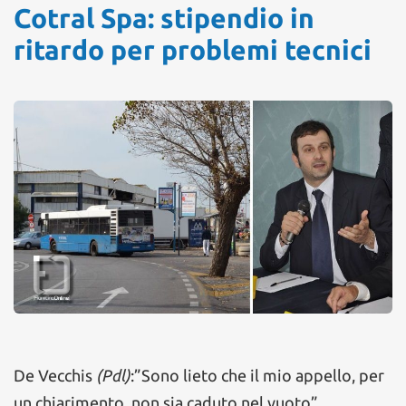
Cotral Spa: stipendio in
ritardo per problemi tecnici
De Vecchis
(Pdl)
:”Sono lieto che il mio appello, per
un chiarimento, non sia caduto nel vuoto”