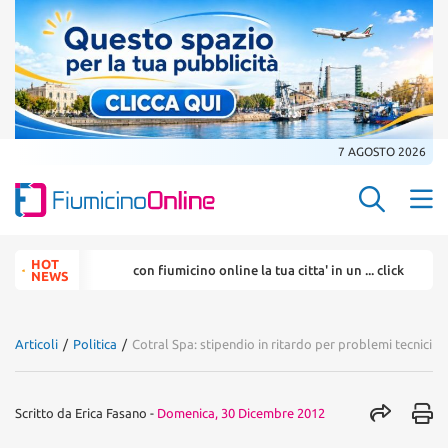
7 AGOSTO 2026
Search Butt
Search
HOT
con fiumicino online la tua citta' in un ... click
la tua 
for:
NEWS
Articoli
/
Politica
/
Cotral Spa: stipendio in ritardo per problemi tecnici
Scritto da
Erica Fasano
-
Domenica, 30 Dicembre 2012