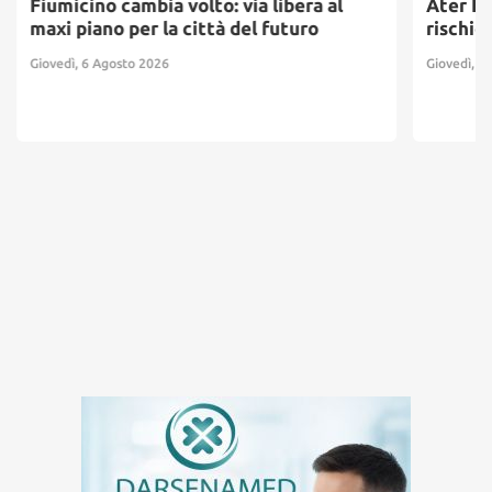
Fiumicino cambia volto: via libera al
Ater Pr
maxi piano per la città del futuro
rischio
Giovedì, 6 Agosto 2026
Giovedì, 6