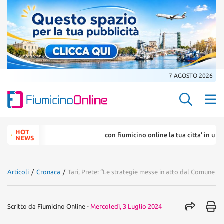
7 AGOSTO 2026
Search Butt
Search
HOT
con fiumicino online la tua citta' in un ... click
for:
NEWS
Articoli
/
Cronaca
/
Tari, Prete: “Le strategie messe in atto dal Comune e d
Scritto da
Fiumicino Online
-
Mercoledì, 3 Luglio 2024