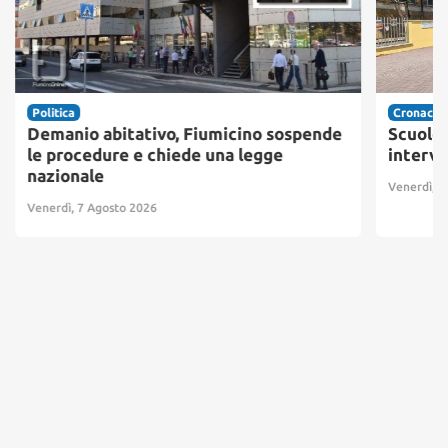
Politica
Cronaca
Demanio abitativo, Fiumicino sospende
Scuole 
le procedure e chiede una legge
interve
nazionale
Venerdì, 7
Venerdì, 7 Agosto 2026