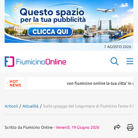
7 AGOSTO 2026
Search Butt
Search
HOT
con fiumicino online la tua citta' in un ... click
for:
NEWS
Articoli
/
Attualità
/
Sulle spiagge del lungomare di Fiumicino fanno il lo
Scritto da
Fiumicino Online
-
Venerdì, 19 Giugno 2026