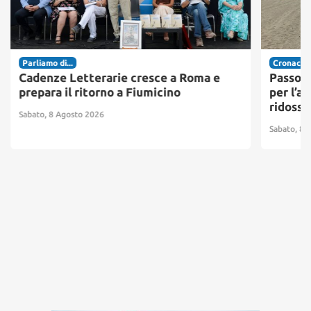
Parliamo di...
Cronaca
Cadenze Letterarie cresce a Roma e
Passosc
prepara il ritorno a Fiumicino
per l’ac
ridosso
Sabato, 8 Agosto 2026
Sabato, 8 