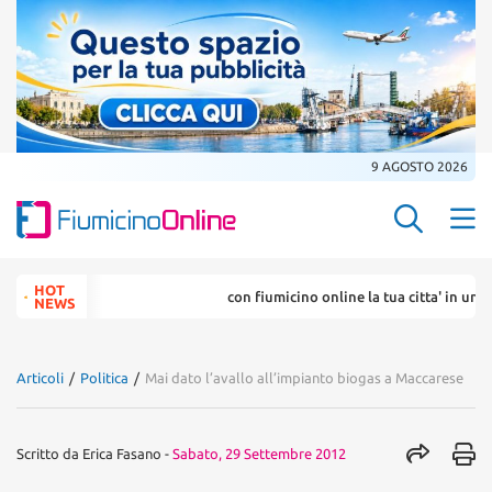
9 AGOSTO 2026
Search Butt
Search
HOT
con fiumicino online la tua citta' in un ... click
for:
NEWS
Articoli
/
Politica
/
Mai dato l’avallo all’impianto biogas a Maccarese
Scritto da
Erica Fasano
-
Sabato, 29 Settembre 2012