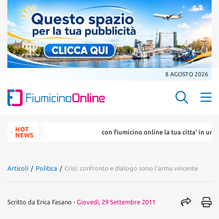
8 AGOSTO 2026
Search Butt
Search
HOT
con fiumicino online la tua citta' in un ... cl
for:
NEWS
Articoli
/
Politica
/
Crisi: confronto e dialogo sono l’arma vincente
Scritto da
Erica Fasano
-
Giovedì, 29 Settembre 2011