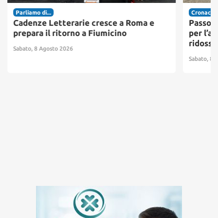
Parliamo di...
Cronaca
Cadenze Letterarie cresce a Roma e
Passosc
prepara il ritorno a Fiumicino
per l’ac
ridosso
Sabato, 8 Agosto 2026
Sabato, 8 