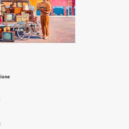
zione
à
i