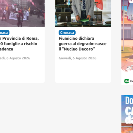
naca
Cronaca
Cro
r Provincia di Roma,
Fiumicino dichiara
Fium
0 famiglie a rischio
guerra al degrado: nasce
pag
adenza
il “Nucleo Decoro”
arri
par
edì, 6 Agosto 2026
Giovedì, 6 Agosto 2026
abb
resi
Giov