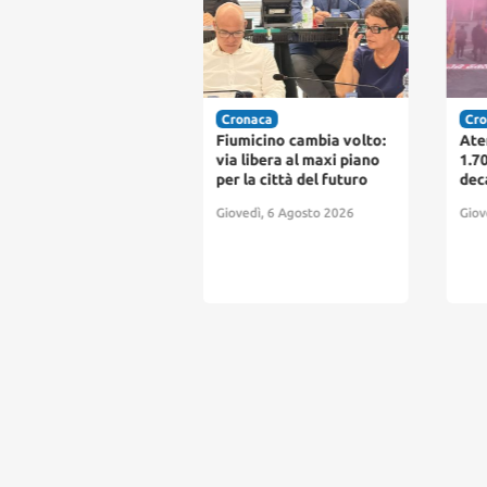
itica
Cronaca
Cro
no delle Opere
Fiumicino cambia volto:
Ate
bliche, la
via libera al maxi piano
1.70
gioranza: "Un
per la città del futuro
dec
ultato straordinario,
Giovedì, 6 Agosto 2026
Giov
micino guarda al
uro"
edì, 6 Agosto 2026