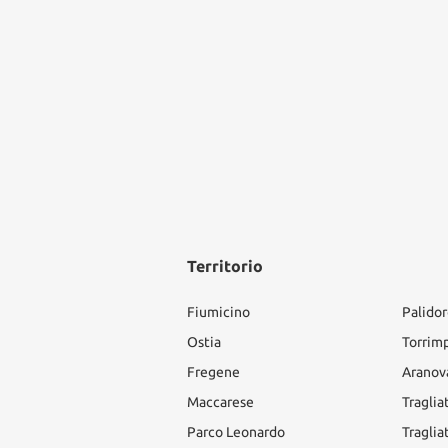
Territorio
Fiumicino
Palido
Ostia
Torrim
Fregene
Aranov
Maccarese
Traglia
Parco Leonardo
Traglia