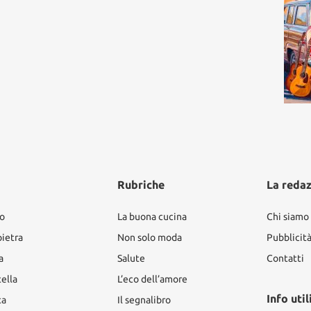
Rubriche
La reda
ro
La buona cucina
Chi siamo
pietra
Non solo moda
Pubblicit
a
Salute
Contatti
tella
L’eco dell’amore
Info util
ta
Il segnalibro