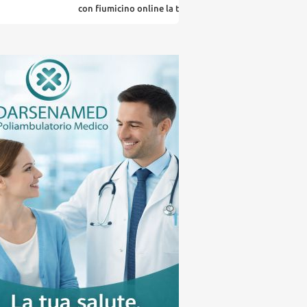
con fiumicino online la tua citta' in un ... click
la tua pubbli