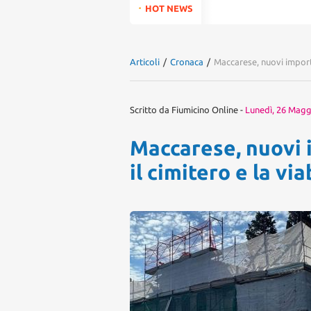
for:
HOT NEWS
Articoli
/
Cronaca
/
Maccarese, nuovi importan
Scritto da
Fiumicino Online
-
Lunedì, 26 Magg
Maccarese, nuovi 
il cimitero e la via