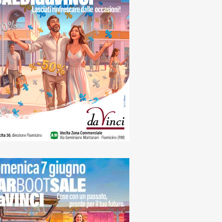
naca
icino, sosta a
amento a regime: in
vo sette nuovi
cometri e
onamenti per
denti e pendolari
edì, 6 Agosto 2026