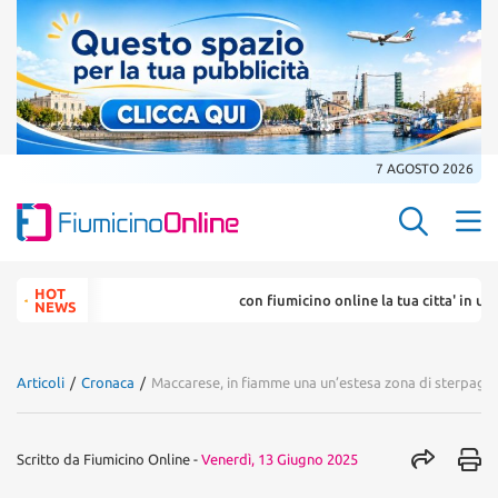
7 AGOSTO 2026
Search Butt
Search
HOT
con fiumicino online la tua citta' in un ... click
for:
NEWS
Articoli
/
Cronaca
/
Maccarese, in fiamme una un’estesa zona di sterpaglie
Scritto da
Fiumicino Online
-
Venerdì, 13 Giugno 2025