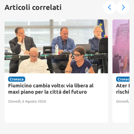
Articoli correlati
Cronaca
Cronaca
Fiumicino cambia volto: via libera al
Ater Pr
maxi piano per la città del futuro
rischio
Giovedì, 6 Agosto 2026
Giovedì, 6