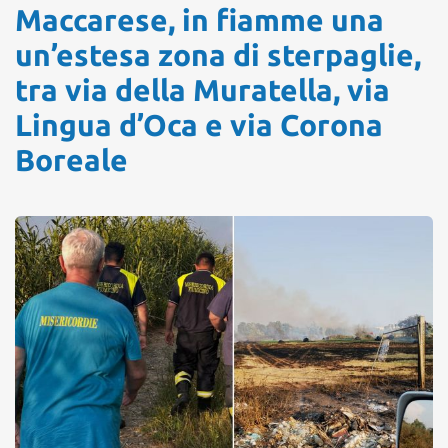
Maccarese, in fiamme una
un’estesa zona di sterpaglie,
tra via della Muratella, via
Lingua d’Oca e via Corona
Boreale