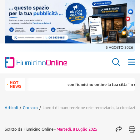
6 AGOSTO 2026
Search Butt
Search
HOT
con fiumicino online la tua citta' in un ... click
for:
NEWS
Articoli
/
Cronaca
/
Lavori di manutenzione rete ferroviaria, la circolazion
Scritto da
Fiumicino Online
-
Martedì, 8 Luglio 2025