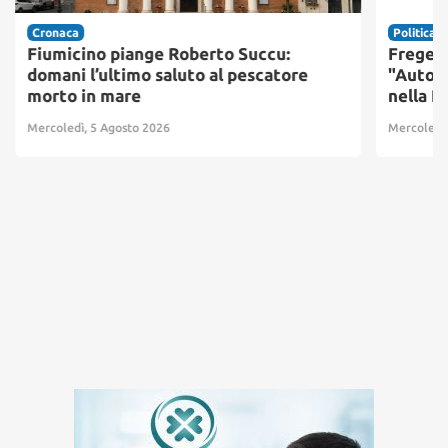
Cronaca
Politica
Fiumicino piange Roberto Succu:
Fregene
domani l’ultimo saluto al pescatore
"Autono
morto in mare
nella 
Mercoledì, 5 Agosto 2026
Mercoledì,