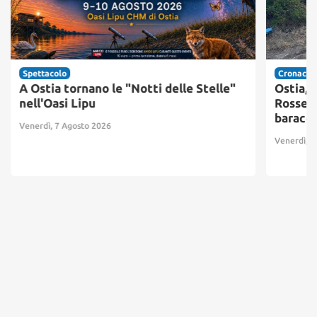
Spettacolo
Cronaca
A Ostia tornano le "Notti delle Stelle"
Ostia, 
nell'Oasi Lipu
Rosse: 
baracc
Venerdì, 7 Agosto 2026
Venerdì, 7