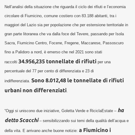
Nell’analisi della situazione che riguarda il ciclo dei rifiuti e l’economia
circolare di Fiumicino, comune costiero con 83.188 abitanti, tra i
maggiori del Lazio sia per popolazione che per estensione territoriale in
gran parte litoranea che va dalla foce del Tevere, passando per Isola
Sacra, Fiumicino Centro, Focene, Fregene, Maccarese, Passoscuro
fino a Palidoro a nord, è emerso che nel 2021 sono stati
34.956,235 tonnellate di rifiuti
raccolti
per una
percentuale del 77 per cento di differenziata e 23 di
Sono 8.012,48 le tonnellate di rifiuti
indifferenziata.
urbani non differenziati
.
ha
“Oggi si uniscono due iniziative, Goletta Verde e RiciclaEstate –
detto Scacchi
– sensibilizzando sui temi della qualità dell’acqua e
a Fiumicino i
della vita. E arrivano anche buone notizie: