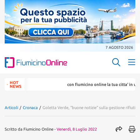
7 AGOSTO 2026
Search Butt
Search
HOT
con fiumicino online la tua citta' in un ... click
for:
NEWS
Articoli
/
Cronaca
/
Goletta Verde, “buone notizie” sulla gestione rifiuti a
Scritto da
Fiumicino Online
-
Venerdì, 8 Luglio 2022