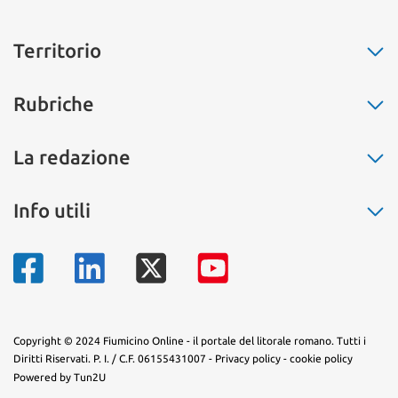
Territorio
Fiumicino
Rubriche
Ostia
Fregene
La buona cucina
La redazione
Maccarese
Non solo moda
Parco Leonardo
Salute
Chi siamo
Info utili
Isola Sacra
L’eco dell’amore
Pubblicità
Passoscuro
Il segnalibro
Contatti
Numeri di telefono
Palidoro
La storia
Mappa del territorio
Torrimpietra
Sapevi che...
Aranova
Arte e fantasia
Tragliatella
Copyright © 2024 Fiumicino Online - il portale del litorale romano. Tutti i
Diritti Riservati. P. I. / C.F. 06155431007 -
Privacy policy
-
cookie policy
Tragliata
Powered by Tun2U
Testa di Lepre