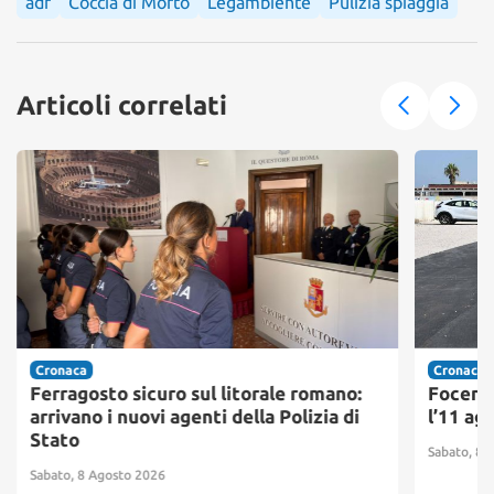
adr
Coccia di Morto
Legambiente
Pulizia spiaggia
Articoli correlati
Cronaca
Cronaca
Ferragosto sicuro sul litorale romano:
Focene,
arrivano i nuovi agenti della Polizia di
l’11 ag
Stato
Sabato, 8 
Sabato, 8 Agosto 2026