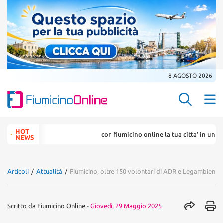
8 AGOSTO 2026
Search Butt
Search
HOT
con fiumicino online la tua citta' in un ... click
for:
NEWS
Articoli
/
Attualità
/
Fiumicino, oltre 150 volontari di ADR e Legambiente 
Scritto da
Fiumicino Online
-
Giovedì, 29 Maggio 2025