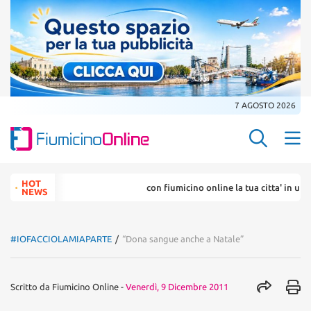
7 AGOSTO 2026
Search Butt
Search
HOT
con fiumicino online la tua citta' in un ... 
for:
NEWS
#IOFACCIOLAMIAPARTE
/
“Dona sangue anche a Natale”
Scritto da
Fiumicino Online
-
Venerdì, 9 Dicembre 2011