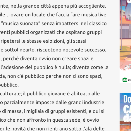
te, nella grande città appena più accogliente.
ile trovare un locale che faccia fare musica live,
e “musica suonata” senza imbattersi nel classico
venti pubblici organizzati che ospitano gruppi
petersi le stesse esibizioni, gli stessi
 sottolinearlo, riscuotono notevole successo.
de, perché diventa ovvio non creare spazi e
e l’adesione del pubblico è nulla; diventa come la
da, non c’è pubblico perche non ci sono spazi,
pubblico.
culturale; il pubblico giovane è abituato alle
no parzialmente imposte dalle grandi industrie
di massa, i migliaia di gruppi esistenti, e qui si
co che non affronto in questa sede, è ovvio
per le novità che non rientrano sotto l’ala delle