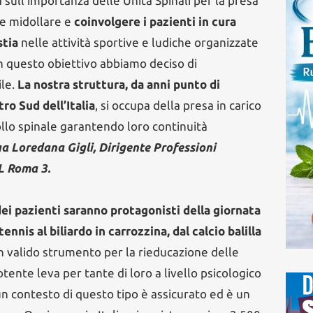
a sull’importanza delle Unità Spinali per la presa
ne midollare e
coinvolgere i pazienti in cura
stia
nelle attività sportive e ludiche organizzate
on questo obiettivo abbiamo deciso di
ile.
La nostra struttura, da anni punto di
ro Sud dell’Italia
, si occupa della presa in carico
llo spinale garantendo loro continuità
a Loredana Gigli, Dirigente Professioni
SL Roma 3.
dei pazienti saranno protagonisti della giornata
ennis al biliardo in carrozzina, dal calcio balilla
n valido strumento per la rieducazione delle
nte leva per tante di loro a livello psicologico
 un contesto di questo tipo è assicurato ed è un