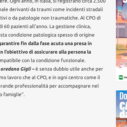
e. Ogni anno, in Italia, si registrano circa 2.500
inale derivanti da traumi come incidenti stradali
rtivi o da patologie non traumatiche. Al CPO di
 60 pazienti all’anno. La gestione clinica,
uesta condizione patologica spesso di origine
rantire fin dalla fase acuta una presa in
n l’obiettivo di assicurare alla persona la
mpatibile con la condizione funzionale.
Loredana Gigli –
è senza dubbio utile anche per
imo lavoro che al CPO, e in ogni centro come il
n grande professionalità per accompagnare nel
o famiglie”.