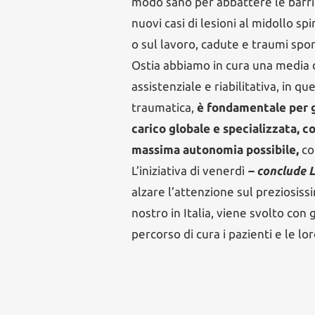
modo sano per abbattere le barrier
nuovi casi di lesioni al midollo sp
o sul lavoro, cadute e traumi spo
Ostia abbiamo in cura una media di
assistenziale e riabilitativa, in q
traumatica,
è fondamentale per ga
carico globale e specializzata, co
massima autonomia possibile,
co
L’iniziativa di venerdì
– conclude 
alzare l’attenzione sul preziosiss
nostro in Italia, viene svolto co
percorso di cura i pazienti e le lor