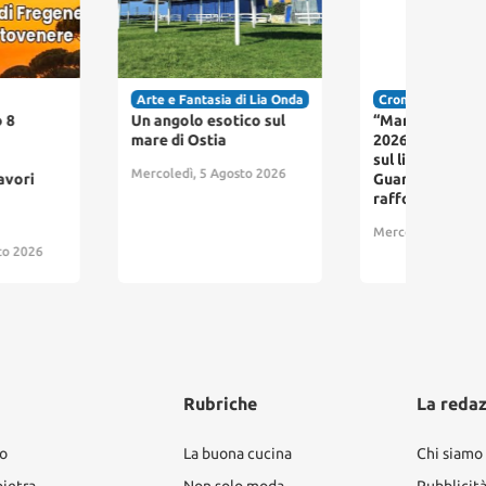
e e Fantasia di Lia Onda
Cronaca
Cro
angolo esotico sul
“Mare e Laghi Sicuri
Vast
e di Ostia
2026” Ferragosto sicuro
Cast
sul litorale laziale: la
fia
oledì, 5 Agosto 2026
Guardia Costiera
verd
rafforza i controlli
Merc
Mercoledì, 5 Agosto 2026
Rubriche
La reda
ro
La buona cucina
Chi siamo