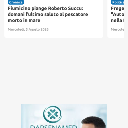
Cronaca
Politica
Fiumicino piange Roberto Succu:
Fregene
domani l’ultimo saluto al pescatore
"Autono
morto in mare
nella 
Mercoledì, 5 Agosto 2026
Mercoledì,