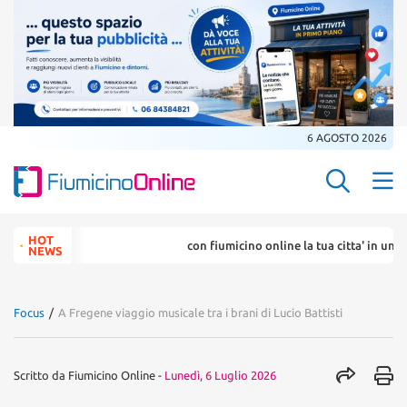
6 AGOSTO 2026
Search Butt
Search
HOT
con fiumicino online la tua citta' in un ... 
for:
NEWS
Focus
/
A Fregene viaggio musicale tra i brani di Lucio Battisti
Scritto da
Fiumicino Online
-
Lunedì, 6 Luglio 2026