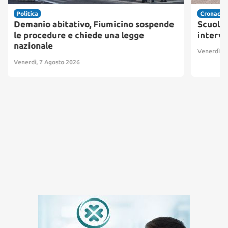
Politica
Cronaca
Demanio abitativo, Fiumicino sospende
Scuole 
le procedure e chiede una legge
interve
nazionale
Venerdì, 7
Venerdì, 7 Agosto 2026