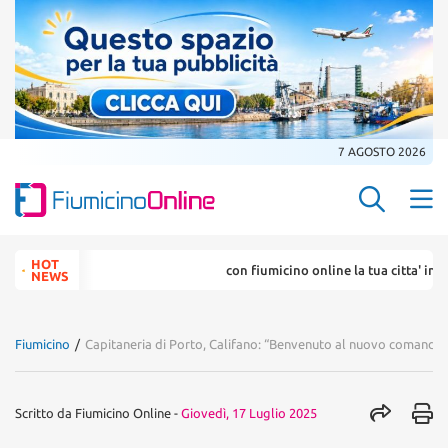
7 AGOSTO 2026
Search Butt
Search
HOT
con fiumicino online la tua citta' in un 
for:
NEWS
Fiumicino
/
Capitaneria di Porto, Califano: “Benvenuto al nuovo comandan
Scritto da
Fiumicino Online
-
Giovedì, 17 Luglio 2025