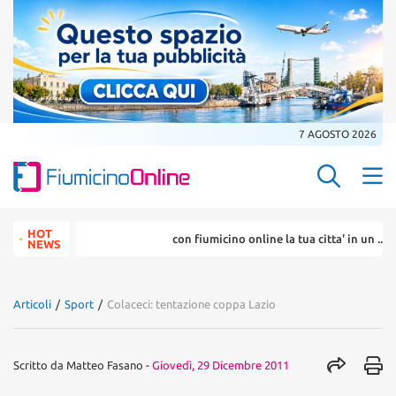
7 AGOSTO 2026
Search Butt
Search
HOT
con fiumicino online la tua citta' in un ... cl
for:
NEWS
Articoli
/
Sport
/
Colaceci: tentazione coppa Lazio
Scritto da
Matteo Fasano
-
Giovedì, 29 Dicembre 2011