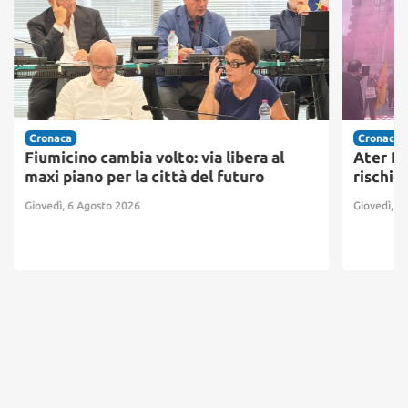
Cronaca
Cronaca
Fiumicino cambia volto: via libera al
Ater Pr
maxi piano per la città del futuro
rischio
Giovedì, 6 Agosto 2026
Giovedì, 6