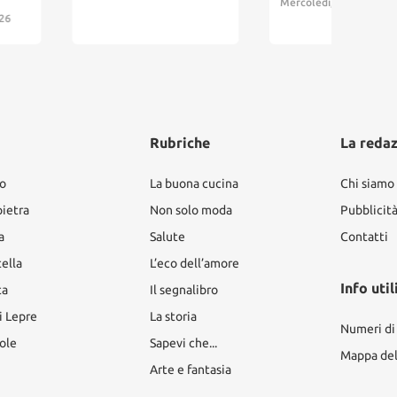
Mercoledì, 5 Agosto 2026
Rubriche
La reda
ro
La buona cucina
Chi siamo
pietra
Non solo moda
Pubblicit
a
Salute
Contatti
tella
L’eco dell’amore
Info util
ta
Il segnalibro
i Lepre
La storia
Numeri di
ole
Sapevi che...
Mappa del 
Arte e fantasia