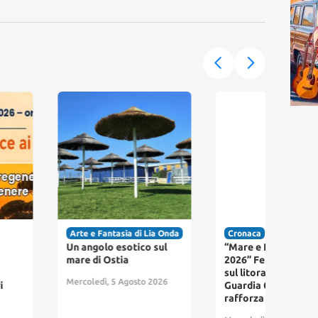
e e Fantasia di Lia Onda
Cronaca
Cro
angolo esotico sul
“Mare e Laghi Sicuri
Vast
e di Ostia
2026” Ferragosto sicuro
Cast
sul litorale laziale: la
fia
oledì, 5 Agosto 2026
Guardia Costiera
verd
rafforza i controlli
Merc