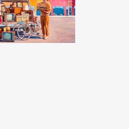
naca
o incendio in via
agnevizza, in
mme un'ampia area
e all'Isola Sacra
oledì, 5 Agosto 2026