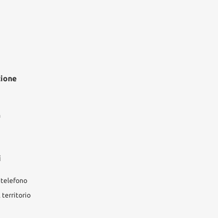
zione
à
i
 telefono
territorio