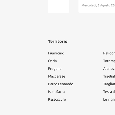
Mercoledì, 5 Agosto 2026
Territorio
Fiumicino
Palido
Ostia
Torrim
Fregene
Aranov
Maccarese
Traglia
Parco Leonardo
Traglia
Isola Sacra
Testa d
Passoscuro
Le vign