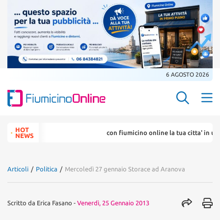
6 AGOSTO 2026
Search Butt
Search
HOT
con fiumicino online la tua citta' in un .
for:
NEWS
Articoli
/
Politica
/
Mercoledì 27 gennaio Storace ad Aranova
Scritto da
Erica Fasano
-
Venerdì, 25 Gennaio 2013