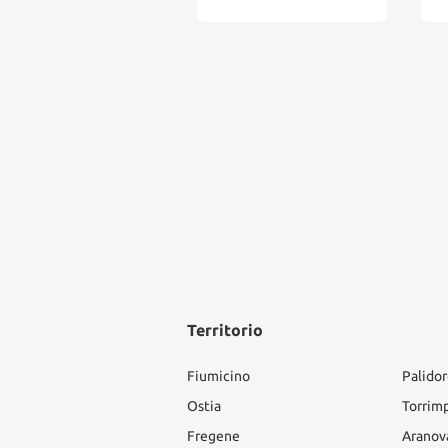
Territorio
Fiumicino
Palido
Ostia
Torrim
Fregene
Aranov