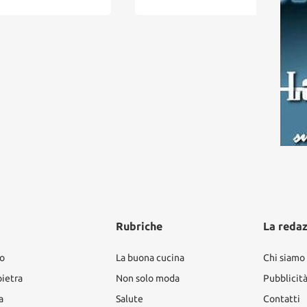
Rubriche
La reda
ro
La buona cucina
Chi siamo
pietra
Non solo moda
Pubblicit
a
Salute
Contatti