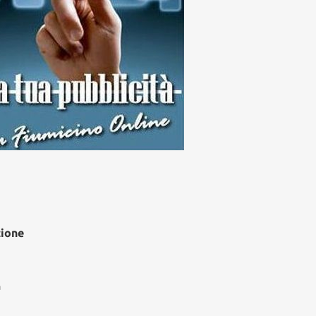
zione
à