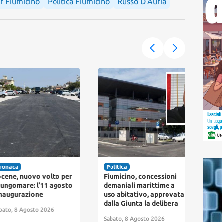
r Fiumicino
Politica Fiumicino
Russo D'Auria
naca
Politica
Foc
ene, nuovo volto per
Fiumicino, concessioni
Fium
lungomare: l’11 agosto
demaniali marittime a
saba
naugurazione
uso abitativo, approvata
con 
dalla Giunta la delibera
torn
to, 8 Agosto 2026
Sabato, 8 Agosto 2026
Saba