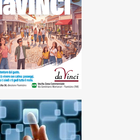
us
icino, questa sera,
to 8 agosto, tutti
gli occhi al cielo:
a “Stelle in Fattoria”
to, 8 Agosto 2026