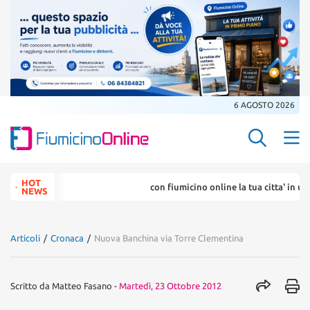
6 AGOSTO 2026
Search Butt
Search
HOT
con fiumicino online la tua citta' in un ..
for:
NEWS
Articoli
/
Cronaca
/
Nuova Banchina via Torre Clementina
Scritto da
Matteo Fasano
-
Martedì, 23 Ottobre 2012