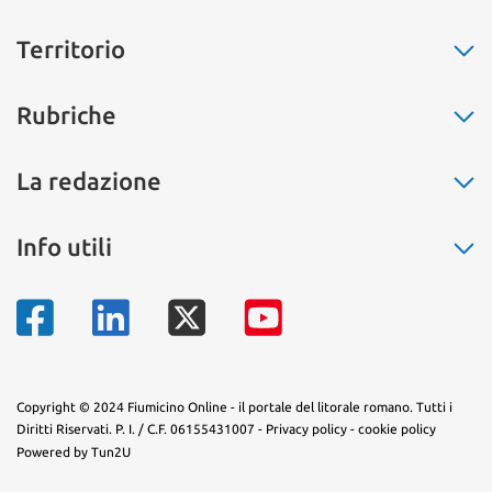
Territorio
Fiumicino
Rubriche
Ostia
Fregene
La buona cucina
La redazione
Maccarese
Non solo moda
Parco Leonardo
Salute
Chi siamo
Info utili
Isola Sacra
L’eco dell’amore
Pubblicità
Passoscuro
Il segnalibro
Contatti
Numeri di telefono
Palidoro
La storia
Mappa del territorio
Torrimpietra
Sapevi che...
Aranova
Arte e fantasia
Tragliatella
Copyright © 2024 Fiumicino Online - il portale del litorale romano. Tutti i
Diritti Riservati. P. I. / C.F. 06155431007 -
Privacy policy
-
cookie policy
Tragliata
Powered by Tun2U
Testa di Lepre