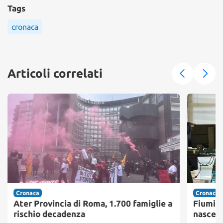
Tags
cronaca
Articoli correlati
Cronaca
Cronaca
Ater Provincia di Roma, 1.700 famiglie a
Fiumici
rischio decadenza
nasce i