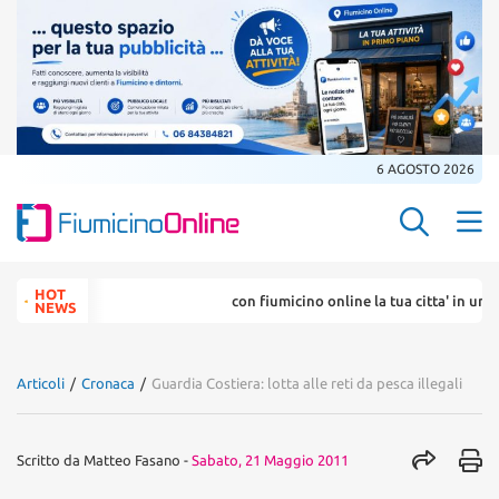
6 AGOSTO 2026
Search Butt
Search
HOT
con fiumicino online la tua citta' in un ... c
for:
NEWS
Articoli
/
Cronaca
/
Guardia Costiera: lotta alle reti da pesca illegali
Scritto da
Matteo Fasano
-
Sabato, 21 Maggio 2011