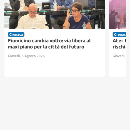
Cronaca
Cronaca
Fiumicino cambia volto: via libera al
Ater Pr
maxi piano per la città del futuro
rischio
Giovedì, 6 Agosto 2026
Giovedì, 6