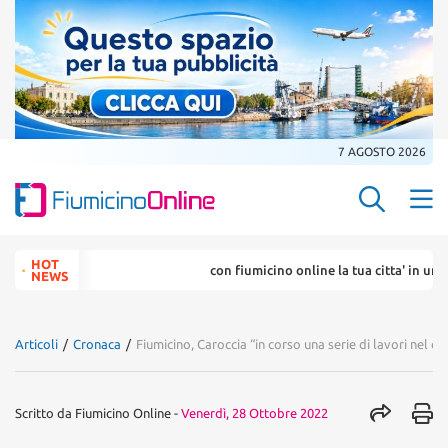
7 AGOSTO 2026
Search Butt
Search
HOT
con fiumicino online la tua citta' in un ... click
for:
NEWS
Articoli
/
Cronaca
/
Fiumicino, Caroccia “in corso una serie di lavori nel q
Scritto da
Fiumicino Online
-
Venerdì, 28 Ottobre 2022