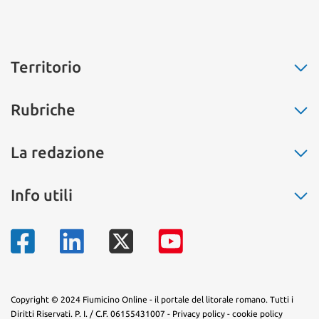
Territorio
Fiumicino
Rubriche
Ostia
Fregene
La buona cucina
La redazione
Maccarese
Non solo moda
Parco Leonardo
Salute
Chi siamo
Info utili
Isola Sacra
L’eco dell’amore
Pubblicità
Passoscuro
Il segnalibro
Contatti
Numeri di telefono
Palidoro
La storia
Mappa del territorio
Torrimpietra
Sapevi che...
Aranova
Arte e fantasia
Tragliatella
Copyright © 2024 Fiumicino Online - il portale del litorale romano. Tutti i
Diritti Riservati. P. I. / C.F. 06155431007 -
Privacy policy
-
cookie policy
Tragliata