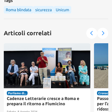
Tags
Roma blindata
sicurezza
Unicum
Articoli correlati
Parliamo di...
Cronaca
Cadenze Letterarie cresce a Roma e
Passosc
prepara il ritorno a Fiumicino
per l’ac
ridosso
Sabato, 8 Agosto 2026