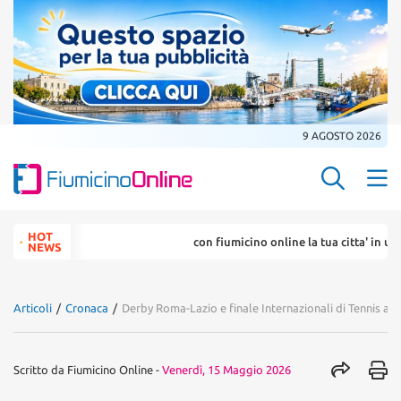
9 AGOSTO 2026
Search Butt
Search
HOT
con fiumicino online la tua citta' in un ... click
for:
NEWS
Articoli
/
Cronaca
/
Derby Roma-Lazio e finale Internazionali di Tennis al 
Scritto da
Fiumicino Online
-
Venerdì, 15 Maggio 2026