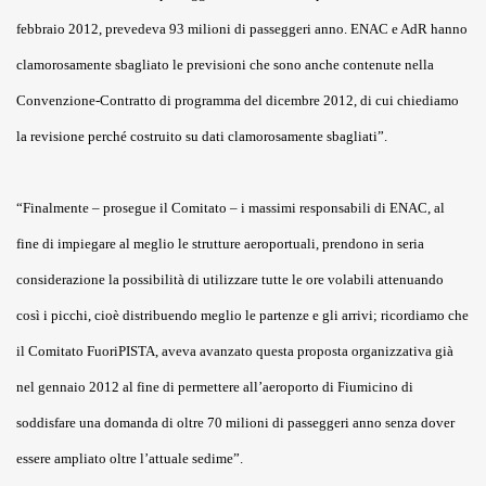
febbraio 2012, prevedeva 93 milioni di passeggeri anno. ENAC e AdR hanno
clamorosamente sbagliato le previsioni che sono anche contenute nella
Convenzione-Contratto di programma del dicembre 2012, di cui chiediamo
la revisione perché costruito su dati clamorosamente sbagliati”.
“Finalmente – prosegue il Comitato – i massimi responsabili di ENAC, al
fine di impiegare al meglio le strutture aeroportuali, prendono in seria
considerazione la possibilità di utilizzare tutte le ore volabili attenuando
così i picchi, cioè distribuendo meglio le partenze e gli arrivi; ricordiamo che
il Comitato FuoriPISTA, aveva avanzato questa proposta organizzativa già
nel gennaio 2012 al fine di permettere all’aeroporto di Fiumicino di
soddisfare una domanda di oltre 70 milioni di passeggeri anno senza dover
essere ampliato oltre l’attuale sedime”.