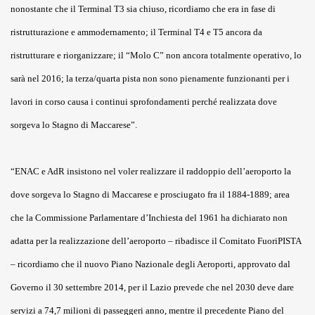
nonostante che il Terminal T3 sia chiuso, ricordiamo che era in fase di
ristrutturazione e ammodernamento; il Terminal T4 e T5 ancora da
ristrutturare e riorganizzare; il “Molo C” non ancora totalmente operativo, lo
sarà nel 2016; la terza/quarta pista non sono pienamente funzionanti per i
lavori in corso causa i continui sprofondamenti perché realizzata dove
sorgeva lo Stagno di Maccarese”.
“ENAC e AdR insistono nel voler realizzare il raddoppio dell’aeroporto la
dove sorgeva lo Stagno di Maccarese e prosciugato fra il 1884-1889; area
che la Commissione Parlamentare d’Inchiesta del 1961 ha dichiarato non
adatta per la realizzazione dell’aeroporto – ribadisce il Comitato FuoriPISTA
– ricordiamo che il nuovo Piano Nazionale degli Aeroporti, approvato dal
Governo il 30 settembre 2014, per il Lazio prevede che nel 2030 deve dare
servizi a 74,7 milioni di passeggeri anno, mentre il precedente Piano del