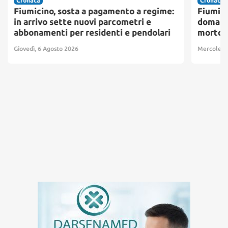
Cronaca
Cronaca
Fiumicino, sosta a pagamento a regime:
Fiumici
in arrivo sette nuovi parcometri e
domani 
abbonamenti per residenti e pendolari
morto 
Giovedì, 6 Agosto 2026
Mercoledì,