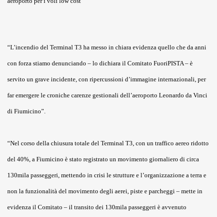
aeroporto per i voli low cost
“L’incendio del Terminal T3 ha messo in chiara evidenza quello che da anni
con forza stiamo denunciando – lo dichiara il Comitato FuoriPISTA – è
servito un grave incidente, con ripercussioni d’immagine internazionali, per
far emergere le croniche carenze gestionali dell’aeroporto Leonardo da Vinci
di Fiumicino”.
“Nel corso della chiusura totale del Terminal T3, con un traffico aereo ridotto
del 40%, a Fiumicino è stato registrato un movimento giornaliero di circa
130mila passeggeri, mettendo in crisi le strutture e l’organizzazione a terra e
non la funzionalità del movimento degli aerei, piste e parcheggi – mette in
evidenza il Comitato – il transito dei 130mila passeggeri è avvenuto