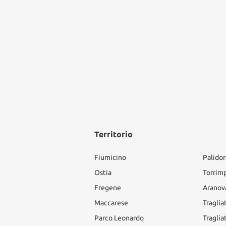
Territorio
Fiumicino
Palido
Ostia
Torrim
Fregene
Aranov
Maccarese
Traglia
Parco Leonardo
Traglia