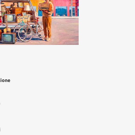
zione
à
i