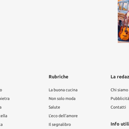
Rubriche
La reda
ro
La buona cucina
Chi siamo
pietra
Non solo moda
Pubblicit
a
Salute
Contatti
tella
L’eco dell’amore
Info util
ta
Il segnalibro