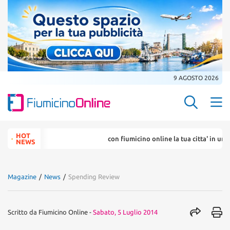
9 AGOSTO 2026
Search Butt
Search
HOT
con fiumicino online la tua citta' in un ... click
for:
NEWS
Magazine
/
News
/
Spending Review
Scritto da
Fiumicino Online
-
Sabato, 5 Luglio 2014