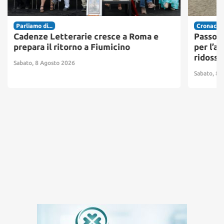
Parliamo di...
Cronaca
Cadenze Letterarie cresce a Roma e
Passosc
prepara il ritorno a Fiumicino
per l’ac
ridosso
Sabato, 8 Agosto 2026
Sabato, 8 