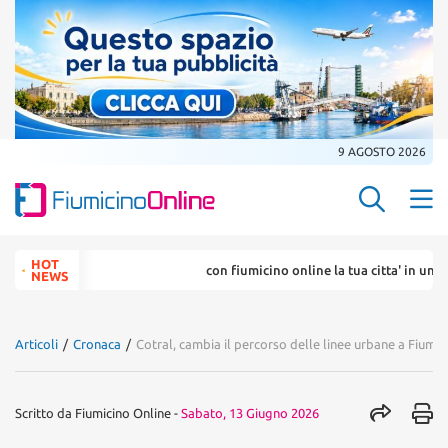
9 AGOSTO 2026
Search Butt
Search
HOT
con fiumicino online la tua citta' in un ... cl
for:
NEWS
Articoli
/
Cronaca
/
Cotral, cambia il percorso delle linee urbane a Fiumic
Scritto da
Fiumicino Online
-
Sabato, 13 Giugno 2026