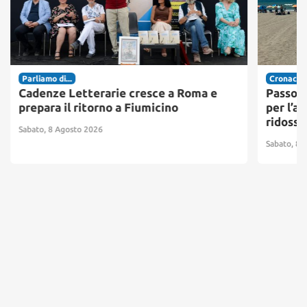
Parliamo di...
Cronaca
Cadenze Letterarie cresce a Roma e
Passosc
prepara il ritorno a Fiumicino
per l’ac
ridosso
Sabato, 8 Agosto 2026
Sabato, 8 