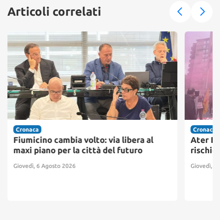
Articoli correlati
Cronaca
Cronaca
Fiumicino cambia volto: via libera al
Ater Pr
maxi piano per la città del futuro
rischio
Giovedì, 6 Agosto 2026
Giovedì, 6