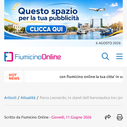
6 AGOSTO 2026
Search Butt
Search
HOT
con fiumicino online la tua citta' in un ... click
for:
NEWS
Articoli
/
Attualità
/
Parco Leonardo, lo stand dell’Aeronautica tra i prota
Scritto da
Fiumicino Online
-
Giovedì, 11 Giugno 2026