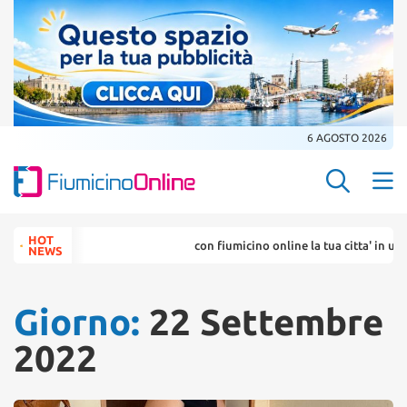
6 AGOSTO 2026
Search Butt
Search
HOT
con fiumicino online la tua citta' in un ... click
for:
NEWS
Giorno:
22 Settembre
2022