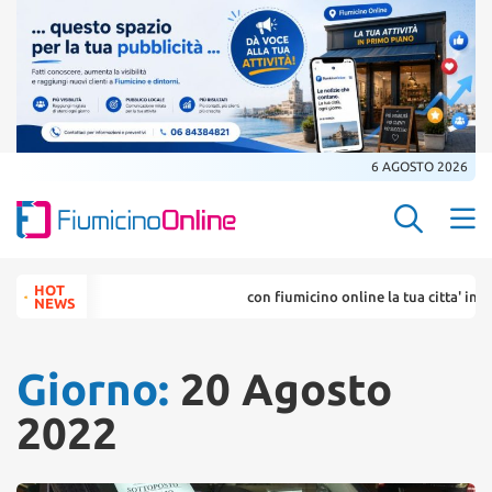
6 AGOSTO 2026
Search Butt
Search
HOT
con fiumicino online la tua citta' in un ... clic
for:
NEWS
Giorno:
20 Agosto
2022