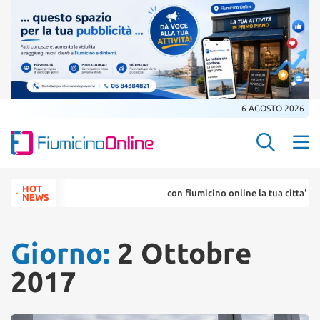
6 AGOSTO 2026
Search Butt
Search
HOT
con fiumicino online la tua citta' in un
for:
NEWS
Giorno:
2 Ottobre
2017