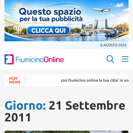
8 AGOSTO 2026
Search Butt
Search
HOT
con fiumicino online la tua citta' in un ... click
for:
NEWS
Giorno:
21 Settembre
2011