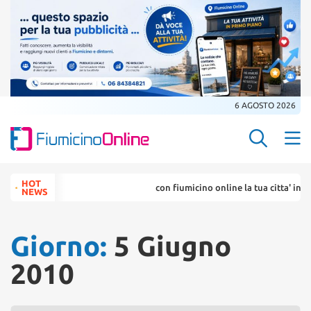
6 AGOSTO 2026
Search Butt
Search
HOT
con fiumicino online la tua citta' in un ...
for:
NEWS
Giorno:
5 Giugno
2010