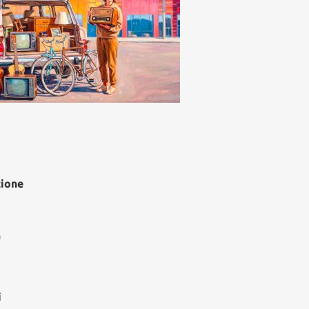
zione
à
i