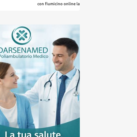
con fiumicino online la tua citta' in un ... click
la 