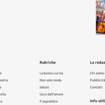
Rubriche
La reda
ro
La buona cucina
Chi siamo
pietra
Non solo moda
Pubblicit
a
Salute
Contatti
tella
L’eco dell’amore
Info util
ta
Il segnalibro