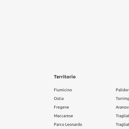
Territorio
Fiumicino
Palido
Ostia
Torrim
Fregene
Aranov
Maccarese
Traglia
Parco Leonardo
Traglia